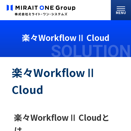
MENU
楽々WorkflowⅡ Cloud
SOLUTION
楽々WorkflowⅡ
Cloud
楽々WorkflowⅡ Cloudと
は