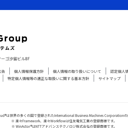
オーゴ汐留ビル8F
公告
個人情報保護方針
個人情報の取り扱いについて
認定個人
特定個人情報等の適正な取扱いに関する基本方針
サイトマップ
loud®は世界の多くの国で登録されたInternational Business Machines Corporati
※ 楽々Framework、楽々Workflowは住友電気工業の登録商標です。
※ WinActor®はNTTアドバンステクノロジ株式会社の登録商標です。