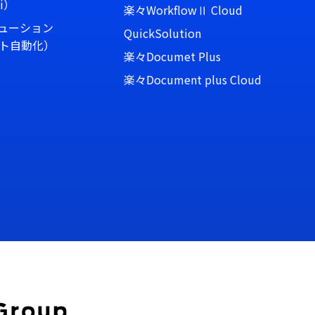
i）
楽々WorkflowⅡ Cloud
リューション
QuickSolution
ト自動化）
楽々Documet Plus
楽々Document plus Cloud