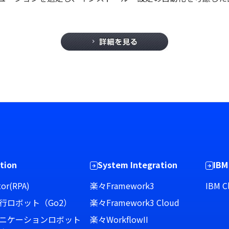
tion
System Integration
IBM
or(RPA)
楽々Framework3
IBM C
行ロボット（Go2）
楽々Framework3 Cloud
ニケーションロボット
楽々WorkflowII