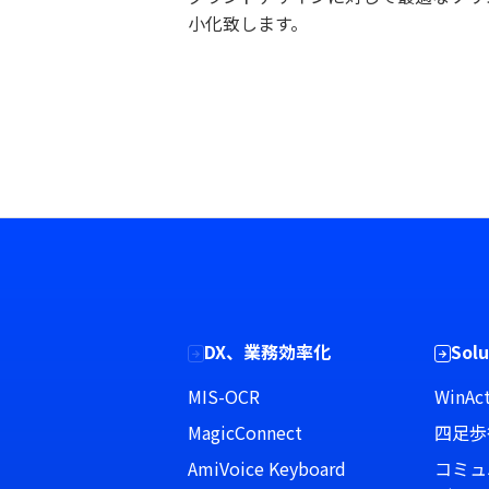
小化致します。
DX、業務効率化
Solu
MIS-OCR
WinAct
MagicConnect
四足歩
AmiVoice Keyboard
コミュ